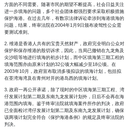
方面的不同需要。随著市民的期望不断提高，社会日益关注
进一步填海的问题，多个社会团体都强烈要求采取积极措施
保护海港。在过去几年，有数宗法律诉讼牵涉到海港填海的
问题，结果，终审法院在2004年1月9日颁布凌驾性公众需
要测试准则。
2. 维港是香港人共有的宝贵天然财产，政府完全明白公众对
保护和保存维港的殷切诉求，因此，当局已撤销在九龙角及
尖沙咀等地进行填海的初步计划，而中区填海第三期工程的
填海范围亦由原来计划的32公顷大幅减少至18公顷。在
2003年10月，政府宣布取消多项拟议的填海计划，包括拟
在荃湾海湾及在青州对开的港岛西的填海计划。
3. 政府一再公开承诺，除了现时的中区填海第三期工程、湾
仔发展计划第二期及东南九龙发展计划外，日后不会再在海
港范围内填海。鉴于终审法院就填海案件所作的判决，政府
已全面检讨湾仔发展计划第二期及东南九龙发展计划，确保
该两项计划完全符合《保护海港条例》的规定及终审法院的
判决。