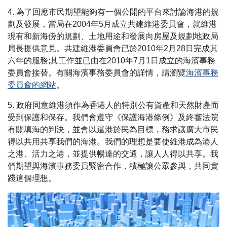
4. 為了回應市民期望能夠有一個公開的平台來討論海港的規
劃及發展，當局在2004年5月成立共建維港委員會，就維港
現有和新海傍的規劃、土地用途和發展向房屋及規劃地政局
局長提供意見。共建維港委員會已於2010年2月28日完成其
六年的服務;其工作並已由在2010年7月1日成立的海濱事務
委員會接替。有關海濱事務委員會的詳情，請瀏覽
海濱事務
委員會的網站
。
5. 政府同意維港須作為香港人的特別公有資產和天然財產而
受到保護和保存。我們會遵守《保護海港條例》及終審法院
有關填海的判決，並會以還港於民為目標，務求讓廣大市民
得以共用共享我們的海港。我們的理想是要使維港成為港人
之港、活力之港，並提供暢達的交通，讓人人得以共享。我
們期望與海濱事務委員緊密合作，積極讓公眾參與，共同實
踐這個理想。