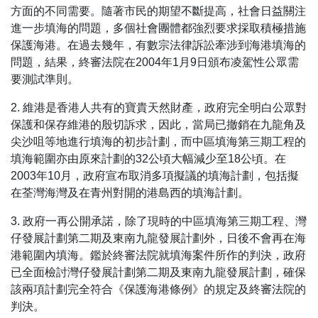
方面的不同需要。隨著市民的期望不斷提高，社會日益關注
進一步填海的問題，多個社會團體都強烈要求採取積極措施
保護海港。在過去幾年，有數宗法律訴訟牽涉到海港填海的
問題，結果，終審法院在2004年1月9日頒布凌駕性公眾需
要測試準則。
2. 維港是香港人共有的寶貴天然財產，政府完全明白公眾對
保護和保存維港的殷切訴求，因此，當局已撤銷在九龍角及
尖沙咀等地進行填海的初步計劃，而中區填海第三期工程的
填海範圍亦由原來計劃的32公頃大幅減少至18公頃。在
2003年10月，政府宣布取消多項擬議的填海計劃，包括擬
在荃灣海灣及在青州對開的港島西的填海計劃。
3. 政府一再公開承諾，除了現時的中區填海第三期工程、灣
仔發展計劃第二期及東南九龍發展計劃外，日後不會再在海
港範圍內填海。鑑於終審法院就填海案件所作的判決，政府
已全面檢討灣仔發展計劃第二期及東南九龍發展計劃，確保
該兩項計劃完全符合《保護海港條例》的規定及終審法院的
判決。