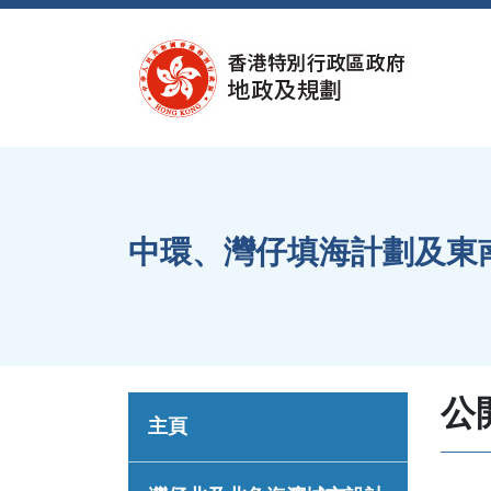
跳至內容
中環、灣仔填海計劃及東
公
主頁