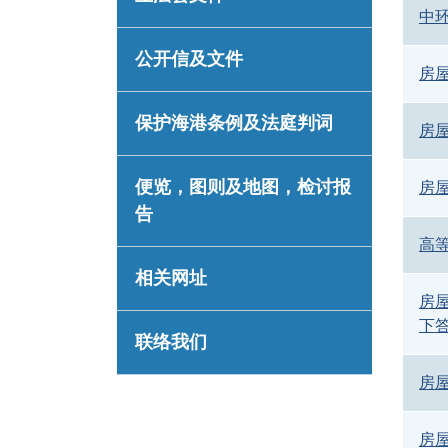
中
公开信及文件
房
保护海港条例及法庭判词
房
便览，图则及地图，检讨报
房
告
高
相关网址
房
下
联络我们
房
房