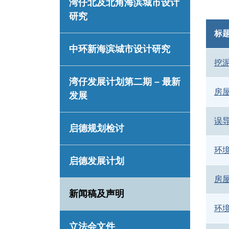
湾仔北及北角海滨城市设计
研究
标
中环新海滨城市设计研究
挖
湾仔发展计划第二期 – 最新
房
发展
误
启德规划检讨
环
启德发展计划
房
新闻稿及声明
环
立法会文件